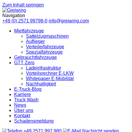
Zum Inhalt springen
Navigation
+49 (0) 2571 99798-0
info@greiwing.com
Mietfahrzeuge
Sattelzugmaschinen
Auflieger
Verteilerfahrzeuge
Spezialfahrzeuge
Gebrauchtfahrzeuge
GTT Zero
Ladeinfrastruktur
Vorteilsrechner E-LKW
Whitepaper E-Mobilität
Nachhaltigkeit
E-Truck-Blog
Karriere
Truck Wash
News
Über uns
Kontakt
Schadensmeldung
+49 2571 997 980
Nachricht senden