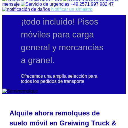
mensaje
+49 2571 997 982 47
Notificar un siniestro
¡todo incluido! Pisos
móviles para carga
general y mercancías
a granel.
Ofrecemos una amplia selección para
todos los pedidos de transporte
Alquile ahora remolques de
suelo móvil en Greiwing Truck &